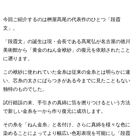
今回ご紹介するのは桝屋髙尾の代表作のひとつ「段霞
文」。
「段霞文」の誕生は現・会長である髙尾弘が名古屋の徳川
美術館から「黄金のねん金袱紗」の復元を依頼されたこと
に遡ります。
この袱紗に使われていた金糸は従来の金糸とは明らかに違
い、芯糸の太さにばらつきがある今までに見たこともない
独特のものでした。
試行錯誤の末、手引きの真綿に箔を撚りつけるという方法
で新しい金糸を一から作り復元に成功します。
その糸を「ねん金糸」と名付け、さらに真綿を様々な色に
染めることによってより幅広い色彩表現を可能にし「段霞