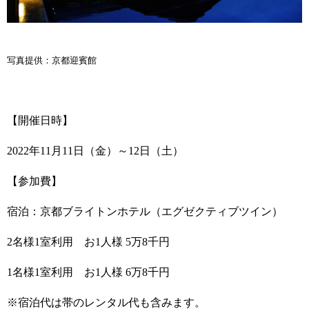
写真提供：京都迎賓館
【開催日時】
2022年11月11日（金）～12日（土）
【参加費】
宿泊：京都ブライトンホテル（エグゼクティブツイン）
2
名様
1
室利用 お
1
人様
5
万
8
千円
1
名様
1
室利用 お
1
人様
6
万
8
千円
※宿泊代は帯のレンタル代も含みます。