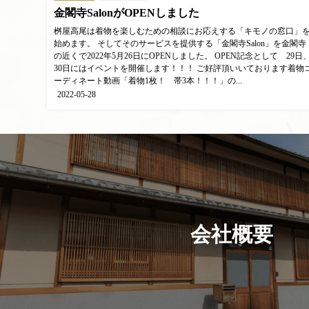
金閣寺SalonがOPENしました
桝屋高尾は着物を楽しむための相談にお応えする「キモノの窓口」
始めます。 そしてそのサービスを提供する「金閣寺Salon」を金閣寺
の近くで2022年5月26日にOPENしました。 OPEN記念として 29日
30日にはイベントを開催します！！！ ご好評頂いいております着物
ーディネート動画「着物1枚！ 帯3本！！！」の...
2022-05-28
会社概要