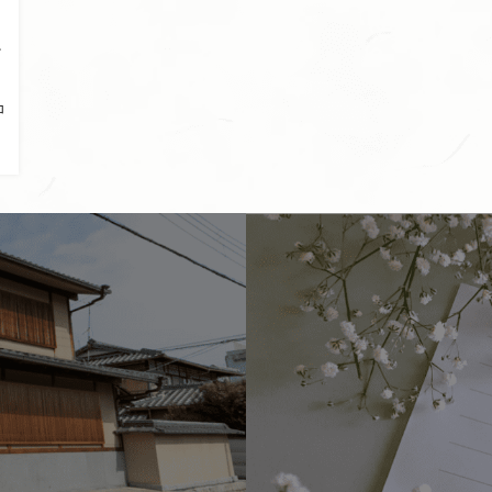
を
、
コ